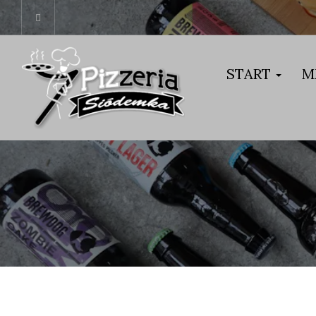
START
M