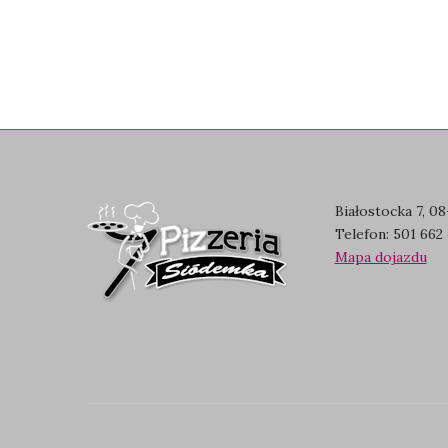
Białostocka 7, 0
Telefon:
501 662 
Mapa dojazdu