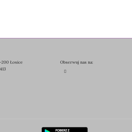
8-200 Łosice
Obserwuj nas na:
413