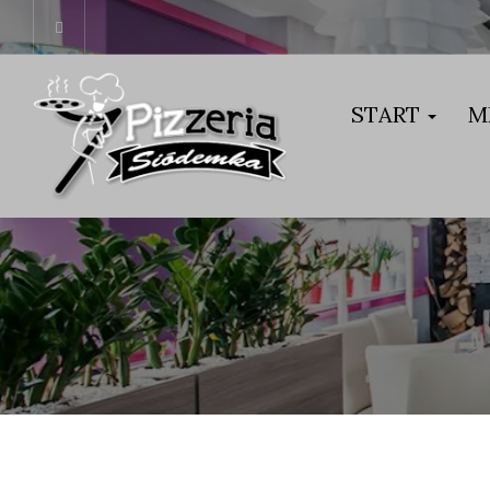
START
M