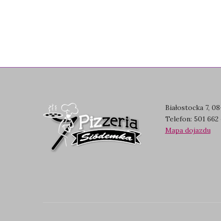
Białostocka 7, 0
Telefon:
501 662 
Mapa dojazdu