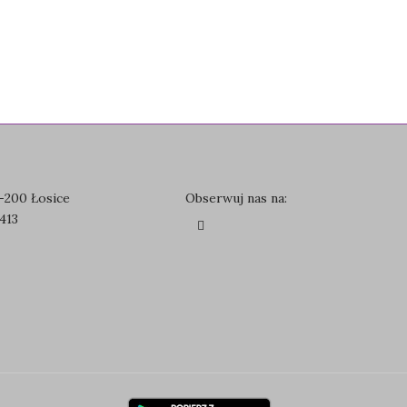
8-200 Łosice
Obserwuj nas na:
413