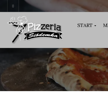
START
M